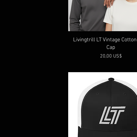
Vista rápida
Livingtrill LT Vintage Cotton
Cap
Precio
20,00 US$