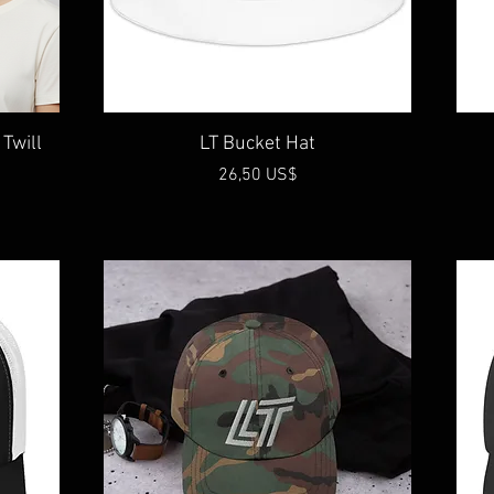
Vista rápida
 Twill
LT Bucket Hat
Precio
26,50 US$