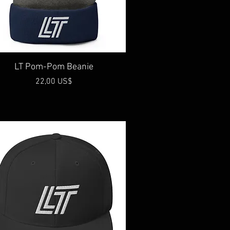
Vista rápida
LT Pom-Pom Beanie
Precio
22,00 US$